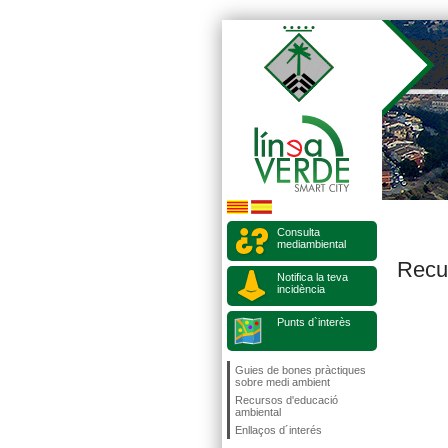
Consulta
mediambiental
Recu
Notifica la teva
incidència
Punts d`interès
Guies de bones pràctiques
sobre medi ambient
Recursos d'educació
ambiental
Enllaços d´interés