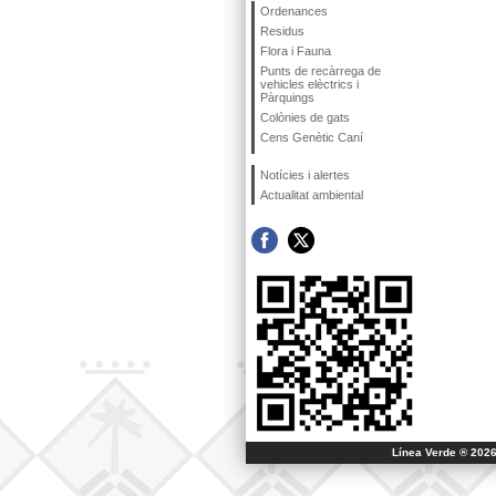
Ordenances
Residus
Flora i Fauna
Punts de recàrrega de
vehicles elèctrics i
Pàrquings
Colònies de gats
Cens Genètic Caní
Notícies i alertes
Actualitat ambiental
Línea Verde ® 2026 