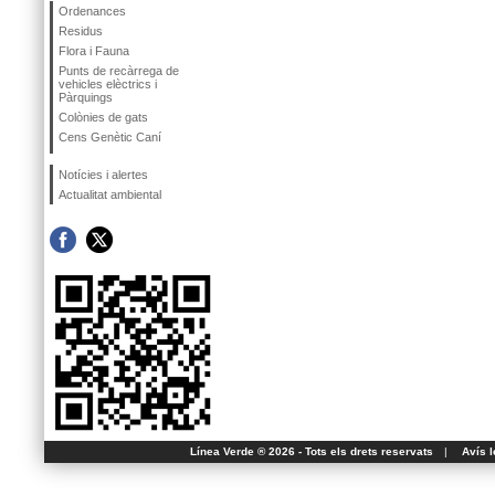
Ordenances
Residus
Flora i Fauna
Punts de recàrrega de
vehicles elèctrics i
Pàrquings
Colònies de gats
Cens Genètic Caní
Notícies i alertes
Actualitat ambiental
Línea Verde ® 2026 - Tots els drets reservats
|
Avís l