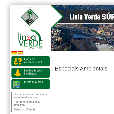
Consulta
mediambiental
Especials Ambientals
Notifica la teva
incidència
Punts d`interès
Guies de bones pràctiques
sobre medi ambient
Recursos d'educació
ambiental
Enllaços d´interés