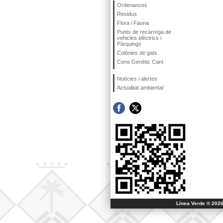
Ordenances
Residus
Flora i Fauna
Punts de recàrrega de
vehicles elèctrics i
Pàrquings
Colònies de gats
Cens Genètic Caní
Notícies i alertes
Actualitat ambiental
Línea Verde ® 2026 