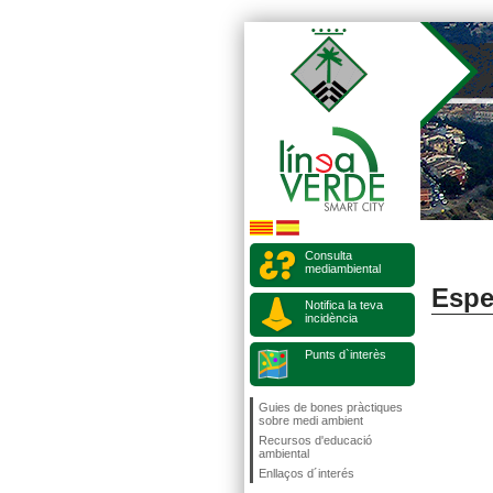
Consulta
mediambiental
Espe
Notifica la teva
incidència
Punts d`interès
Guies de bones pràctiques
sobre medi ambient
Recursos d'educació
ambiental
Enllaços d´interés