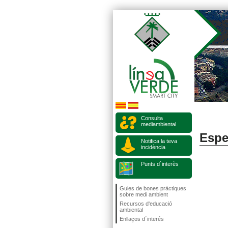
Consulta
mediambiental
Espe
Notifica la teva
incidència
Punts d`interès
Guies de bones pràctiques
sobre medi ambient
Recursos d'educació
ambiental
Enllaços d´interés