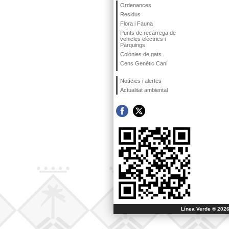
Ordenances
Residus
Flora i Fauna
Punts de recàrrega de
vehicles elèctrics i
Pàrquings
Colònies de gats
Cens Genètic Caní
Notícies i alertes
Actualitat ambiental
Línea Verde ® 2026 