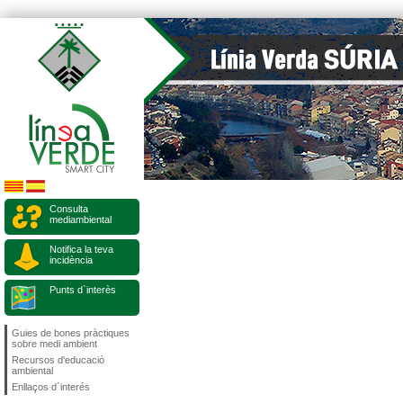
Consulta
mediambiental
Notifica la teva
incidència
Punts d`interès
Guies de bones pràctiques
sobre medi ambient
Recursos d'educació
ambiental
Enllaços d´interés