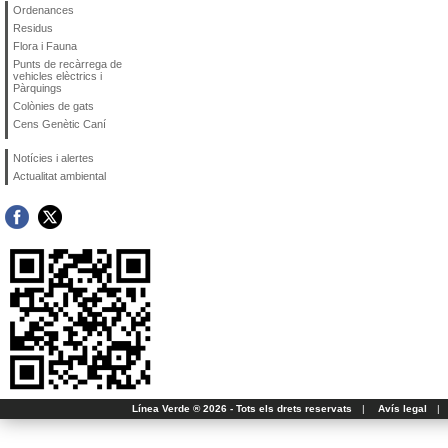
Ordenances
Residus
Flora i Fauna
Punts de recàrrega de
vehicles elèctrics i
Pàrquings
Colònies de gats
Cens Genètic Caní
Notícies i alertes
Actualitat ambiental
Línea Verde ® 2026 - Tots els drets reservats
|
Avís legal
|