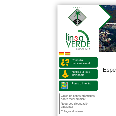
Consulta
mediambiental
Espe
Notifica la teva
incidència
Punts d`interès
Guies de bones pràctiques
sobre medi ambient
Recursos d'educació
ambiental
Enllaços d´interés