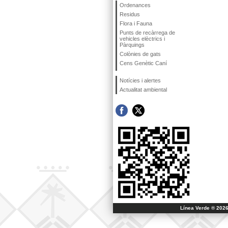
Ordenances
Residus
Flora i Fauna
Punts de recàrrega de
vehicles elèctrics i
Pàrquings
Colònies de gats
Cens Genètic Caní
Notícies i alertes
Actualitat ambiental
Línea Verde ® 2026 