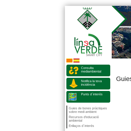
Consulta
mediambiental
Guie
Notifica la teva
incidència
Punts d`interès
Guies de bones pràctiques
sobre medi ambient
Recursos d'educació
ambiental
Enllaços d´interés