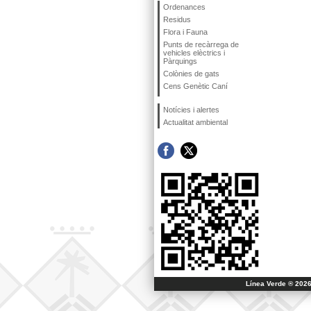
Ordenances
Residus
Flora i Fauna
Punts de recàrrega de
vehicles elèctrics i
Pàrquings
Colònies de gats
Cens Genètic Caní
Notícies i alertes
Actualitat ambiental
Línea Verde ® 2026 