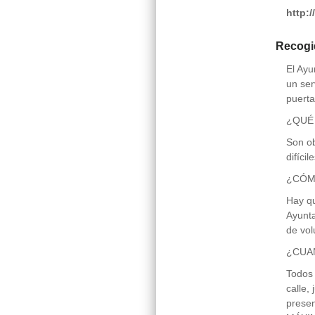
http:/
Recogi
El Ayu
un ser
puerta
¿QUÉ
Son ob
difíci
¿CÓMO
Hay qu
Ayunta
de vol
¿CUA
Todos 
calle,
prese