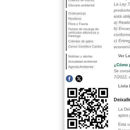
Enlaces de interés
La Ley 7
Glosario ambiental
producto
Ordenanzas
está obl
Residuos
a) Reali
Flora y Fauna
b) Encar
Puntos de recarga de
vehículos eléctricos y
conforme
Parkings
c) Entre
Colonias de gatos
economía
Censo Genético Canino
Ver L
Noticias y alertas
Actualidad ambiental
¿Cómo p
Agenda Ambiental
Se consi
7/2022, 
Lista
Deixall
La Dei
aptos 
Esta u