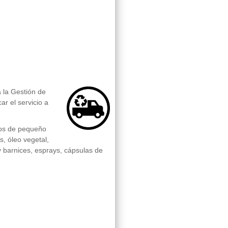
a la Gestión de
ar el servicio a
icos de pequeño
s, óleo vegetal,
s y barnices, esprays, cápsulas de