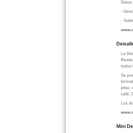
Datos 
- Dire
- Telé
www.s
Deixall
La Dei
Residu
todos 
Se pue
format
pilas,
café, 
Los dí
www.s
Mini De