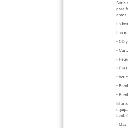
Súria 
para f
aptos 
La ins
Las mi
• CD 
• Cart
• Pequ
• Pila
• Acum
• Bomb
• Bomb
El áre
equipa
tambié
- Más 