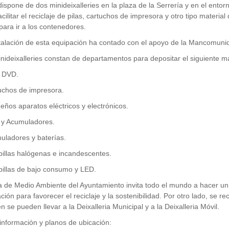
dispone de dos minideixalleries en la plaza de la Serrería y en el ento
acilitar el reciclaje de pilas, cartuchos de impresora y otro tipo mater
para ir a los contenedores.
talación de esta equipación ha contado con el apoyo de la Mancomunid
nideixalleries constan de departamentos para depositar el siguiente ma
y DVD.
uchos de impresora.
eños aparatos eléctricos y electrónicos.
s y Acumuladores.
uladores y baterías.
illas halógenas e incandescentes.
illas de bajo consumo y LED.
a de Medio Ambiente del Ayuntamiento invita todo el mundo a hacer u
ción para favorecer el reciclaje y la sostenibilidad. Por otro lado, se r
n se pueden llevar a la Deixalleria Municipal y a la Deixalleria Móvil.
información y planos de ubicación: