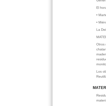
Genera
El hor
• Mart
• Miér
La Dei
MATER
Otros 
chatar
madera
residu
monito
Los ob
Reutil
MATER
Residu
materi