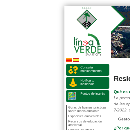
Consulta
medioambiental
Resi
Notifica tu
incidencia
Qué es 
Puntos de interés
La perso
de las o
Guías de buenas prácticas
7/2022, 
sobre medio ambiente
Especiales ambientales
Gesto
Recursos de educación
ambiental
¿Por qu