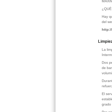
MÁXI
¿QUÉ
Hay qu
del we
http:/
Limpiez
La lim
Interm
Dos pe
de bar
volumi
Durant
refuer
El ser
establ
grado 