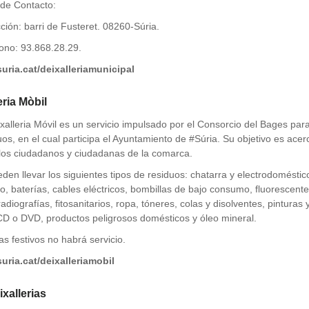
de Contacto:
cción: barri de Fusteret. 08260-Súria.
fono: 93.868.28.29.
uria.cat/deixalleriamunicipal
eria Mòbil
xalleria Móvil es un servicio impulsado por el Consorcio del Bages par
os, en el cual participa el Ayuntamiento de #Súria. Su objetivo es acerc
los ciudadanos y ciudadanas de la comarca.
den llevar los siguientes tipos de residuos: chatarra y electrodomést
o, baterías, cables eléctricos, bombillas de bajo consumo, fluorescente
 radiografías, fitosanitarios, ropa, tóneres, colas y disolventes, pintura
CD o DVD, productos peligrosos domésticos y óleo mineral.
as festivos no habrá servicio.
uria.cat/deixalleriamobil
ixallerias