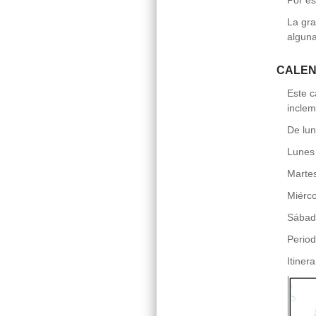
Por es
La gra
alguna
CALEN
Este c
inclem
De lun
Lunes 
Martes
Miérco
Sábado
Period
Itiner