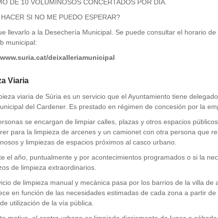
MO DE 10 VOLUMINOSOS CONCERTADOS POR DÍA.
 HACER SI NO ME PUEDO ESPERAR?
e llevarlo a la Desechería Municipal. Se puede consultar el horario de 
b municipal:
/www.suria.cat/deixalleriamunicipal
a Viaria
pieza viaria de Súria es un servicio que el Ayuntamiento tiene delega
unicipal del Cardener. Es prestado en régimen de concesión por la e
rsonas se encargan de limpiar calles, plazas y otros espacios público
rer para la limpieza de arcenes y un camionet con otra persona que re
nosos y limpiezas de espacios próximos al casco urbano.
e el año, puntualmente y por acontecimientos programados o si la nec
zos de limpieza extraordinarios.
vicio de limpieza manual y mecánica pasa por los barrios de la villa d
ece en función de las necesidades estimadas de cada zona a partir de 
de utilización de la vía pública.