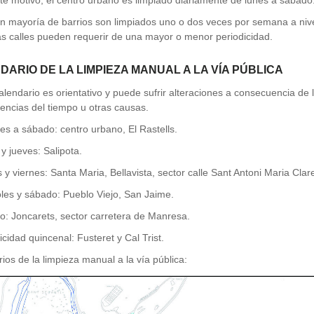
te motivo, el centro urbano es limpiado diariamente de lunes a sábado
n mayoría de barrios son limpiados uno o dos veces por semana a nive
s calles pueden requerir de una mayor o menor periodicidad.
DARIO DE LA LIMPIEZA MANUAL A LA VÍA PÚBLICA
alendario es orientativo y puede sufrir alteraciones a consecuencia de l
encias del tiempo u otras causas.
es a sábado: centro urbano, El Rastells.
y jueves: Salipota.
 y viernes: Santa Maria, Bellavista, sector calle Sant Antoni Maria Clare
les y sábado: Pueblo Viejo, San Jaime.
: Joncarets, sector carretera de Manresa.
icidad quincenal: Fusteret y Cal Trist.
arios de la limpieza manual a la vía pública: