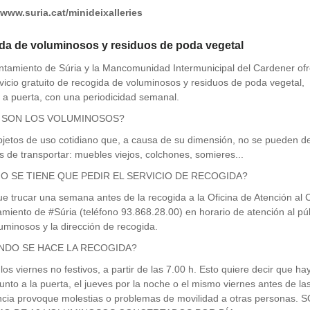
/www.suria.cat/minideixalleries
da de voluminosos y residuos de poda vegetal
ntamiento de Súria y la Mancomunidad Intermunicipal del Cardener of
vicio gratuito de recogida de voluminosos y residuos de poda vegetal,
 a puerta, con una periodicidad semanal.
 SON LOS VOLUMINOSOS?
jetos de uso cotidiano que, a causa de su dimensión, no se pueden de
les de transportar: muebles viejos, colchones, somieres...
 SE TIENE QUE PEDIR EL SERVICIO DE RECOGIDA?
e trucar una semana antes de la recogida a la Oficina de Atención al
miento de #Súria (teléfono 93.868.28.00) en horario de atención al púb
uminosos y la dirección de recogida.
NDO SE HACE LA RECOGIDA?
los viernes no festivos, a partir de las 7.00 h. Esto quiere decir que h
 junto a la puerta, el jueves por la noche o el mismo viernes antes de l
ncia provoque molestias o problemas de movilidad a otras person