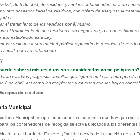
/2022, de 8 de abril, de residuos y suelos contaminados para una econ
r u otro poseedor inicial de residuos, con objeto de asegurar el trata
igado a:
zar el tratamiento de los residuos por él mismo.
gar el tratamiento de sus residuos a un negociante, o a una entidad o 
 a lo establecido esta Ley.
gar los residuos a una entidad pública o privada de recogida de residuo
 social, para su tratamiento.
ey
uedo saber si mis residuos son considerados como peligrosos?
deran residuos peligrosos aquellos que figuren en la lista europea de r
de 8 de abril, así como los recipientes y envases que los hayan conteni
 Europea de residuos
eria Municipal
xalleria Municipal recoge todos aquellos materiales que hay que recicl
para los contenedores de recogida selectiva ubicados a los diferentes ba
bicada en el barrio de Fusteret (final del desvío de la estación de los F