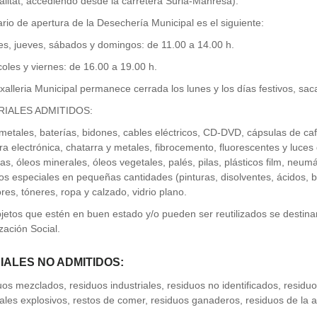
litat, accediendo desde la carretera Súria-Manresa).
ario de apertura de la Desechería Municipal es el siguiente:
es, jueves, sábados y domingos: de 11.00 a 14.00 h.
coles y viernes: de 16.00 a 19.00 h.
xalleria Municipal permanece cerrada los lunes y los días festivos, sa
IALES ADMITIDOS:
metales, baterías, bidones, cables eléctricos, CD-DVD, cápsulas de caf
ra electrónica, chatarra y metales, fibrocemento, fluorescentes y luces 
s, óleos minerales, óleos vegetales, palés, pilas, plásticos film, neumá
os especiales en pequeñas cantidades (pinturas, disolventes, ácidos, 
res, tóneres, ropa y calzado, vidrio plano.
jetos que estén en buen estado y/o pueden ser reutilizados se destin
ización Social.
IALES NO ADMITIDOS:
os mezclados, residuos industriales, residuos no identificados, residuos
ales explosivos, restos de comer, residuos ganaderos, residuos de la a