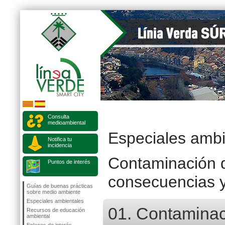
Consulta
medioambiental
Especiales ambi
Notifica tu
incidencia
Contaminación d
Puntos de interés
consecuencias y
Guías de buenas prácticas
sobre medio ambiente
Especiales ambientales
01. Contaminaci
Recursos de educación
ambiental