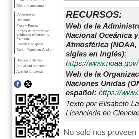
Enlaces de interés
Glosario ambiental
RECURSOS:
Ordenanzas
Residuos
Web de la Administr
Flora y Fauna
Puntos de recarga de
Nacional Oceánica y
vehículos eléctricos y
Parkings
Atmosférica (NOAA,
Colonias de gatos
Censo Genético Canino
siglas en inglés):
Noticias y alertas
https://www.noaa.gov/
Actualidad ambiental
Agenda Ambiental
Web de la Organizac
Naciones Unidas (O
español:
https://www.
Texto por Elisabeth L
Licenciada en Ciencia
No solo nos proveen 