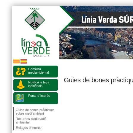
Consulta
mediambiental
Guies de bones pràctiq
Notifica la teva
incidència
Punts d`interès
Guies de bones pràctiques
sobre medi ambient
Recursos d'educació
ambiental
Enllaços d´interés