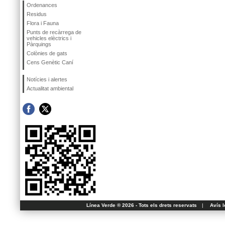
Ordenances
Residus
Flora i Fauna
Punts de recàrrega de
vehicles elèctrics i
Pàrquings
Colònies de gats
Cens Genètic Caní
Notícies i alertes
Actualitat ambiental
Línea Verde ® 2026 - Tots els drets reservats
|
Avís l