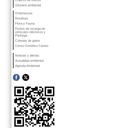
Enlaces de interés
Glosario ambiental
Ordenanzas
Residuos
Flora y Fauna
Puntos de recarga de
vehículos eléctricos y
Parkings
Colonias de gatos
Censo Genético Canino
Noticias y alertas
Actualidad ambiental
Agenda Ambiental