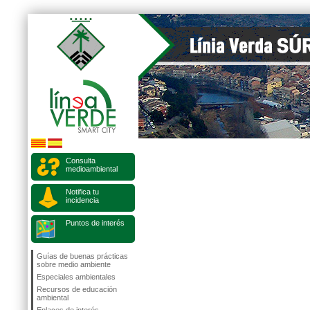
Consulta
medioambiental
Notifica tu
incidencia
Puntos de interés
Guías de buenas prácticas
sobre medio ambiente
Especiales ambientales
Recursos de educación
ambiental